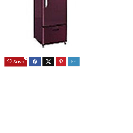
0
Save