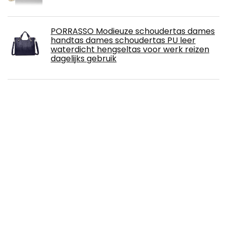
PORRASSO Modieuze schoudertas dames
handtas dames schoudertas PU leer
waterdicht hengseltas voor werk reizen
dagelijks gebruik
Miss Lulu Damestas Tas Met Handvat
Bovenaan Schoudertas Handtas Vrouwen
Voor Werkende Vakantiegangers
Gusti leren dames handtas - Josephine
leren tas bruin vintage grote tas voor
vrouwen
styleBREAKER dames schoudertas met
siernaden en ketting, schoudertas,
handtas, tas 02012308, kleur:Donkerblauw