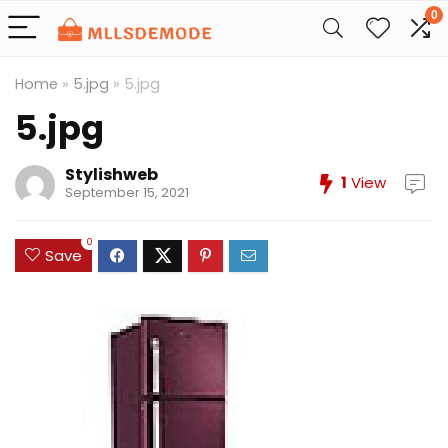
0
Home
»
5.jpg
»
5.jpg
5.jpg
Stylishweb
1
View
September 15, 2021
0
Save