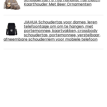
Kaarthouder Met Beer Ornamenten
JIAHUA Schoudertas voor dames, leren
telefoontasje om om te hangen, met
portemonnee, kaartvakken, crossbody
schoudertas, portemonnee, verstelbaar,
afneembare schouderriem voor mobiele telefoon
JOSEKO Canvas tas, damesrugzak,
handtas, vintage, schoudertas, anti-
diefstal hobotas voor dagelijks gebruik,
kantoor, school, uitstapjes, winkelen
STILORD 'Hazel' Dagrugzak Elegant Dames
Leren Rugtas Klein Vintage Schoudertas
City Daypack Backpack voor Uitgaan
Winkelen S Echt Leer