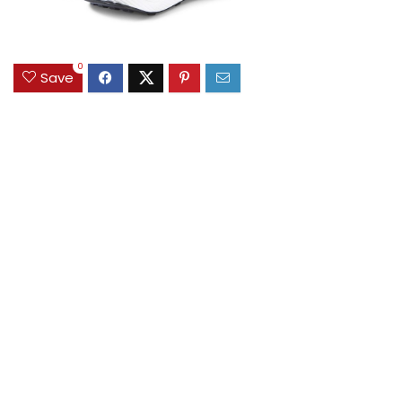
0
Save