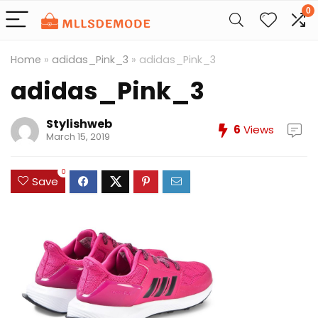
0
Home
»
adidas_Pink_3
»
adidas_Pink_3
adidas_Pink_3
Stylishweb
6
Views
March 15, 2019
0
Save