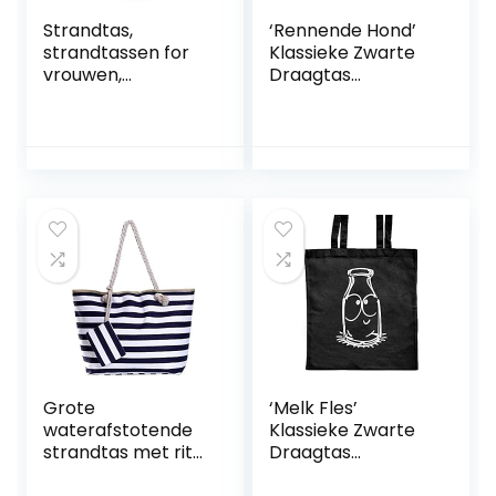
Strandtas,
‘Rennende Hond’
strandtassen for
Klassieke Zwarte
vrouwen,
Draagtas
strozakken for
(ZB00017569)
vrouwen, geweven
strandtas, 1 st
geweven tas
bloemen mand
tuinieren
opslagmand
Nieuwe handtas
(Color : Khaki)
Grote
‘Melk Fles’
waterafstotende
Klassieke Zwarte
strandtas met rits
Draagtas
58 x 38 x 18 cm
(ZB00017570)