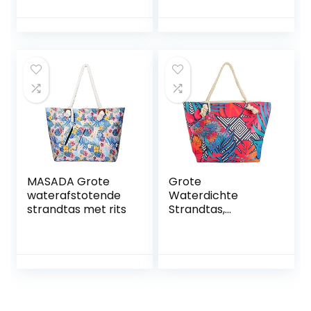
gestreept
donkerblauw wit
shopper
schoudertas
MASADA Grote
Grote
waterafstotende
Waterdichte
strandtas met rits
Strandtas,
Strandtas Beach
Bag voor Dames
met Handvatten
voor Strand