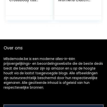
feest bruiloft
Bag Houder
banket avondtas
Portemonnee
tas portemonnee,
Portemonnee
dames koppeling
Portemonnee
strassbloem
Mannen Voorzak
bloemen klutsen
Portemonnee Met
vintage
Rits (Bruin, One
bruidsfeestje
Size)
avondtas (Color :
Over ons
Black)
Mllsdemode.be is een moderne alles-in-één
prijsvergelijkings- en beoordelingswebsite die de beste deals
biedt die beschikbaar zijn op amazon en u op de hoogte
houdt via de laatst toegevoegde blogs. Alle afbeeldingen
zijn auteursrechtelijk beschermd door hun respectievelijke
eigenaren. Alle geciteerde inhoud is afgeleid van hun
respectievelijke bronnen.