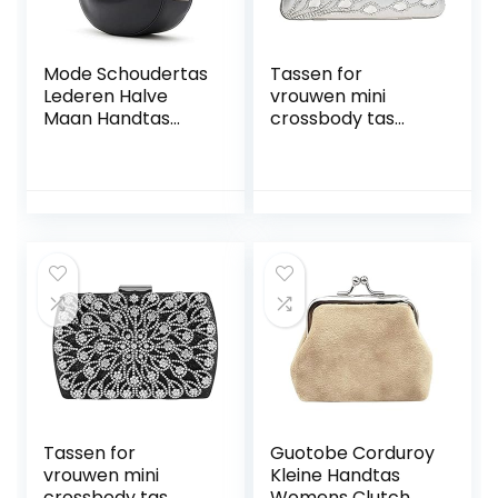
Mode Schoudertas
Tassen for
Lederen Halve
vrouwen mini
Maan Handtas
crossbody tas
Wilde Mini
feest bruiloft
Onderarm
banket avondtas
Draagtas Voor
tas portemonnee,
Feest, Avond,
dames luxe
Winkelen,
stralende strass
Reizen,zwart,One
clutch
Size
portemonnee
avondtas tassen
handtas (Color :
Silver)
Tassen for
Guotobe Corduroy
vrouwen mini
Kleine Handtas
crossbody tas
Womens Clutch