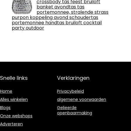
crossbody tas feest bruiloft
banket avondtas tas
portemonnee, stralende strass
purpon koppeling avond schoudertas
portemonnee handtas bruiloft cocktail
party outdoor
Snelle links
Verklaringen
Home
Privacybeleid
Alles winkelen
algemene voorwaarden
Blogs
Gelieerde
openbaarmaking
Onze webshops
Adverteren