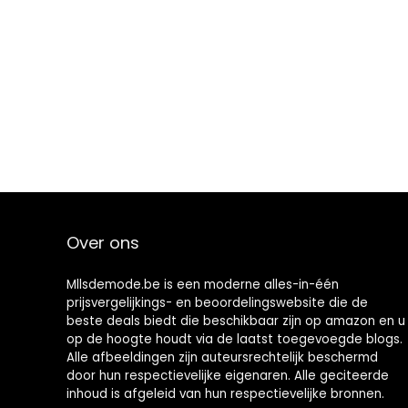
Over ons
Mllsdemode.be is een moderne alles-in-één
prijsvergelijkings- en beoordelingswebsite die de
beste deals biedt die beschikbaar zijn op amazon en u
op de hoogte houdt via de laatst toegevoegde blogs.
Alle afbeeldingen zijn auteursrechtelijk beschermd
door hun respectievelijke eigenaren. Alle geciteerde
inhoud is afgeleid van hun respectievelijke bronnen.