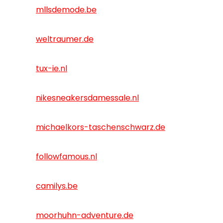
mllsdemode.be
weltraumer.de
tux-ie.nl
nikesneakersdamessale.nl
michaelkors-taschenschwarz.de
followfamous.nl
camilys.be
moorhuhn-adventure.de