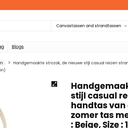
Canvastassen and strandtassen
ag
Blogs
en
Handgemaakte strozak, de nieuwe stijl casual reizen st
4in)
Handgemaakt
stijl casual r
handtas van
zomer tas met
: Beige, Size :