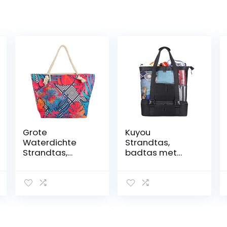
Grote
Kuyou
Waterdichte
Strandtas,
Strandtas,
badtas met
Strandtas
waterdicht
Beach Bag voor
koelvak, hoge
Dames met
capaciteit,
Handvatten
ritssluiting,
voor Strand
maataanduidin
g, ideaal voor
op reis of