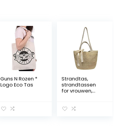
Guns N Rozen *
Strandtas,
Logo Eco Tas
strandtassen
for vrouwen,
strozakken for
vrouwen,
geweven
strandtas, 1 st
geweven tas
bloemen mand
tuinieren