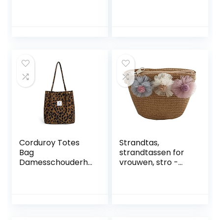
(ZX00000988)
Hippietas Basic II
Elegance incl.
handtaslicht
Corduroy Totes
Strandtas,
Bag
strandtassen for
Damesschouderha
vrouwen, stro -
ndtassen Canvas
tassen for
Casual
vrouwen, geweven
werkschouderhan
strandtas, stro -
dtassen om te
koppeling met
winkelen
weven geweven