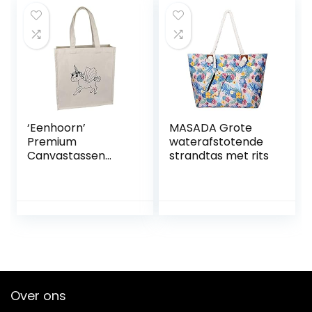
handtas zomer
strand
portemonnee
handgemaakt for
vrouwen (Color :
Khaki)
‘Eenhoorn’
MASADA Grote
Premium
waterafstotende
Canvastassen
strandtas met rits
(ZX00000973)
Over ons