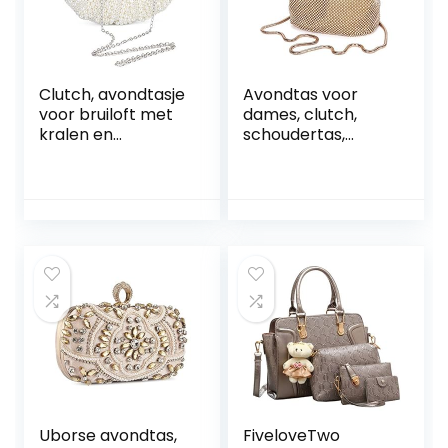
Clutch, avondtasje
Avondtas voor
voor bruiloft met
dames, clutch,
kralen en
schoudertas,
parelketting,
kleine pailletten,
bruiloft handtasjes,
handtas,
kleine crossbody
kettingtas voor
schoudertas met
bruiloft, party,
ketting, voor
disco
vrouwen en dames
Uborse avondtas,
FiveloveTwo