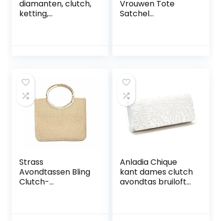
diamanten, clutch,
Vrouwen Tote
ketting,
Satchel
strassteentjes,
Schoudertas PU
handtas, kleine tas
Top Handvat Tas
voor bruiloft of
Clutch
feestje, A-
Kaarthouder Met
champagne goud,
Beer Ornamenten
F
Strass
Anladia Chique
Avondtassen Bling
kant dames clutch
Clutch-
avondtas bruiloft
portemonnees
tas satijn
voor Dames voor
kettingtas
Cocktail/Prom/Fe