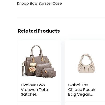
Knoop Bow Borstel Case
Related Products
FiveloveTwo
Gabbi Tas
Vrouwen Tote
Chique Pouch
Satchel
Bag Vegan
Schoudertas PU
Leather Vintage
Top Handvat
Hobo Handtas