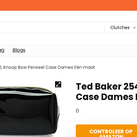
Clutches
ag
Blogs
2, Knoop Bow Penseel Case Dames Eén maat
Ted Baker 25
Case Dames 
0
CONTROLEER OP
AMAZON