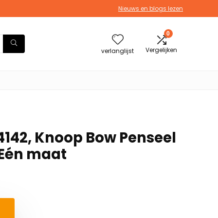
Nieuws en blogs lezen
0
Vergelijken
verlanglijst
4142, Knoop Bow Penseel
Eén maat