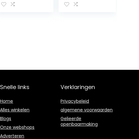
clutch mini
vintage citytas
voor bruiloft
party disco
Snelle links
Verklaringen
Home
Privacybeleid
Alles winkelen
algemene voorwaarden
Blogs
Gelieerde
openbaarmaking
Onze webshops
Adverteren