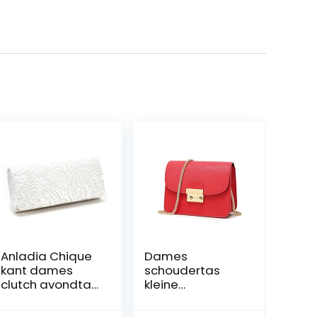
Anladia Chique
Dames
kant dames
schoudertas
clutch avondtas
kleine
bruiloft tas
schoudertas
satijn kettingtas
ketting tas