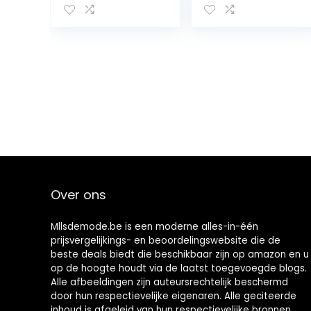
Tas Clutch
modieus voor
Kaarthouder
Vrouwen
Met Beer
Ornamenten
Over ons
Mllsdemode.be is een moderne alles-in-één
prijsvergelijkings- en beoordelingswebsite die de
beste deals biedt die beschikbaar zijn op amazon en u
op de hoogte houdt via de laatst toegevoegde blogs.
Alle afbeeldingen zijn auteursrechtelijk beschermd
door hun respectievelijke eigenaren. Alle geciteerde
inhoud is afgeleid van hun respectievelijke bronnen.