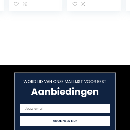
krokodillenleer –
schoudertas,
avondtas –
elegante
handtas met
handtas,
ritssluiting –
schoudertas,
city-clutch-
bruiloft, partytas
partyschoudert
met
as met
afneembare
ritssluiting
ketting
mode (Avocado
groen)
WORD LID VAN ONZE MAILLIJST VOOR BEST
Aanbiedingen