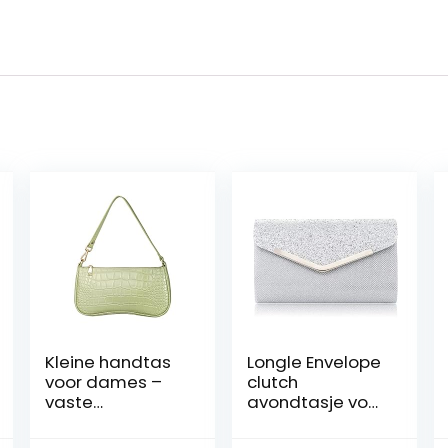
Kleine handtas
Longle Envelope
voor dames –
clutch
vaste
avondtasje voor
schoudertas
dames, glitter
van
clutch