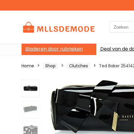
Search
for:
Bladeren door rubrieken
Deal van de d
Home
Shop
Clutches
Ted Baker 25414