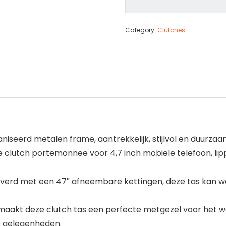
Category:
Clutches
iseerd metalen frame, aantrekkelijk, stijlvol en duurzaa
e clutch portemonnee voor 4,7 inch mobiele telefoon, lipp
erd met een 47″ afneembare kettingen, deze tas kan wor
 maakt deze clutch tas een perfecte metgezel voor het we
le gelegenheden.