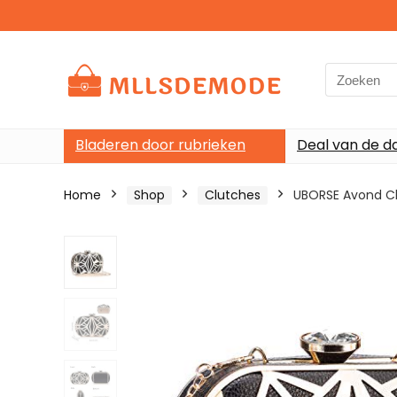
Search
for:
Bladeren door rubrieken
Deal van de d
Home
Shop
Clutches
UBORSE Avond Cl