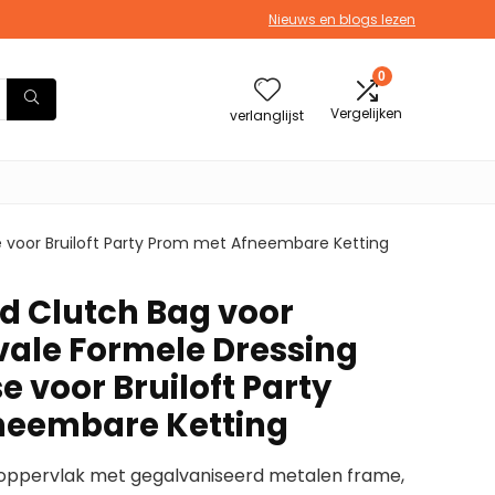
Nieuws en blogs lezen
0
Vergelijken
verlanglijst
 voor Bruiloft Party Prom met Afneembare Ketting
 Clutch Bag voor
ale Formele Dressing
 voor Bruiloft Party
neembare Ketting
 oppervlak met gegalvaniseerd metalen frame,