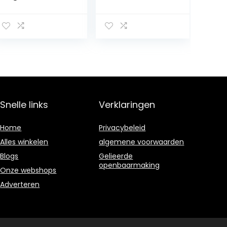
banket tas met
bruiloft envelop
parelketting
koppeling
clutch mode
tassen elegante
handtas voor
partij prom
bruiloft party
portemonnee
bruid
handtas rose
bloemen
geplooide
satijnen klep
koppeling tas,
Snelle links
Verklaringen
wit
Home
Privacybeleid
Alles winkelen
algemene voorwaarden
Blogs
Gelieerde
openbaarmaking
Onze webshops
Adverteren