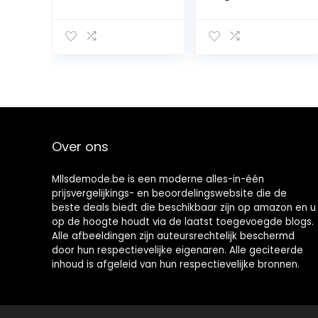
Schoudertas PU
Leder Envelop
Top Handvat
Clutch
Tas Clutch
crossbody
Kaarthouder
klassieker
Met Beer
avondtassen
Ornamenten
Over ons
Mllsdemode.be is een moderne alles-in-één
prijsvergelijkings- en beoordelingswebsite die de
beste deals biedt die beschikbaar zijn op amazon en u
op de hoogte houdt via de laatst toegevoegde blogs.
Alle afbeeldingen zijn auteursrechtelijk beschermd
door hun respectievelijke eigenaren. Alle geciteerde
inhoud is afgeleid van hun respectievelijke bronnen.