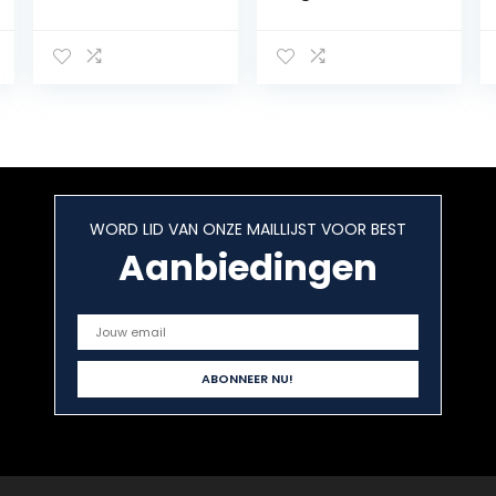
envelop strass
Suede Leder
avond handtas
Envelop
ketting
crossbody
schoudertas
klassieker
bruiloft
avondtassen
portemonnees
WORD LID VAN ONZE MAILLIJST VOOR BEST
Aanbiedingen