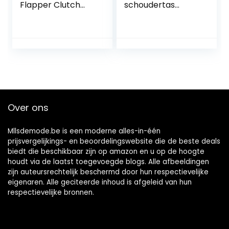
Flapper Clutch
schoudertas
Handtas Glitter
ketting tas clutch
Sequin Clutch Tas
mini vintage
voor Vrouwen
citytas voor
Brullende 20s
bruiloft party disco
Avond Clutch
Kralen Tas Gatsby
Kostuum
Accessoires
Bruiloft Party
Over ons
Mllsdemode.be is een moderne alles-in-één
prijsvergelijkings- en beoordelingswebsite die de beste deals
biedt die beschikbaar zijn op amazon en u op de hoogte
houdt via de laatst toegevoegde blogs. Alle afbeeldingen
zijn auteursrechtelijk beschermd door hun respectievelijke
eigenaren. Alle geciteerde inhoud is afgeleid van hun
respectievelijke bronnen.