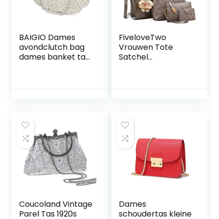
BAIGIO Dames
FiveloveTwo
avondclutch bag
Vrouwen Tote
dames banket tas
Satchel
met parelketting
Schoudertas PU
clutch mode
Top Handvat Tas
handtas voor
Clutch
bruiloft party bruid
Kaarthouder Met
Beer Ornamenten
Coucoland Vintage
Dames
Parel Tas 1920s
schoudertas kleine