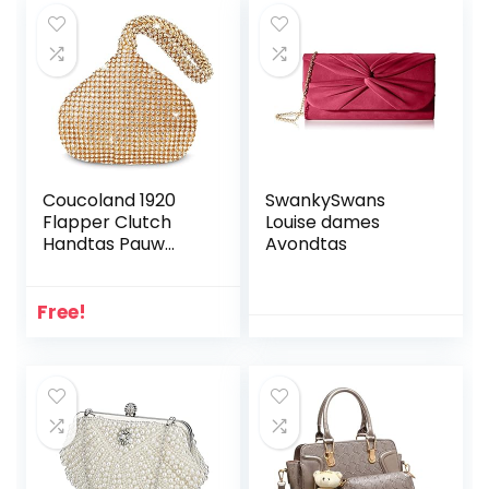
Coucoland 1920
SwankySwans
Flapper Clutch
Louise dames
Handtas Pauw
Avondtas
Glitter Pailletten
Clutch Tas voor
Vrouwen Brullende
Free!
20 Avond Clutch
Kralen Tas Gatsby
Kostuum
Accessoires
Bruiloft Party