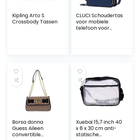
Kipling Arto S
CLUCI Schoudertas
Crossbody Tassen
voor mobiele
telefoon voor
dames, klein,
crossbody clutch,
leer, mobiele
telefoon tas met
portemonnee
dames
schoudertas met
kaartvakken
Borsa donna
Xuebai 15,7 inch 40
Guess Aileen
x 8 x 30 cm anti-
convertible
statische