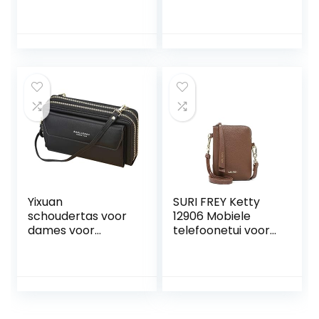
shoulder strap
transparante PVC
beige/nero
tas cleanroom
BS22GU29
ingenieur tool tas
HWAILEP1444
voor zet computer
tool werken in
cleanroom
crossbody tas
zwart
Yixuan
SURI FREY Ketty
schoudertas voor
12906 Mobiele
dames voor
telefoonetui voor
mobiele telefoon,
dames, effen, één
portemonnee etc.
maat
met ritssluiting,
kaartvakken, en
verstelbare
schouderriem