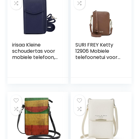
afneembare
schouderriem,
crossbody
schoudertas voor
dames, voor op
reis en feestjes
irisaa Kleine
SURI FREY Ketty
schoudertas voor
12906 Mobiele
mobiele telefoon,
telefoonetui voor
portemonnee
dames, effen, één
voor dames, RFID-
maat
bescherming,
crossbody,
mobiele telefoon,
paspoort met
kaartvakken en
verstelbare
schouderriem