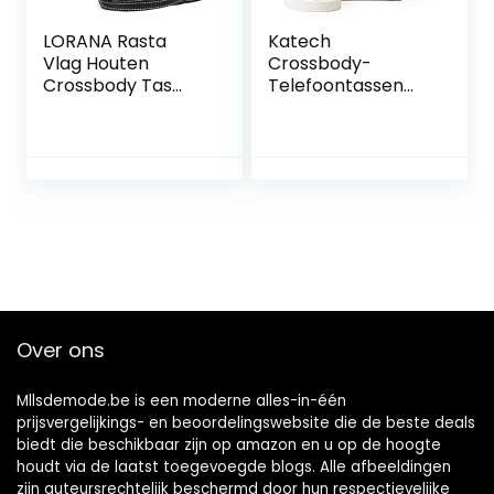
LORANA Rasta
Katech
Vlag Houten
Crossbody-
Crossbody Tas
Telefoontassen
Kleine Mobiele
voor Dames, Kleine
Telefoon
Schoudertas
Portemonnee voor
Portemonnee met
Vrouwen
kaartslot en
verstelbare
schouderriem,
Schoudertas voor
Telefoons tot 6,5
inch
Over ons
Mllsdemode.be is een moderne alles-in-één
prijsvergelijkings- en beoordelingswebsite die de beste deals
biedt die beschikbaar zijn op amazon en u op de hoogte
houdt via de laatst toegevoegde blogs. Alle afbeeldingen
zijn auteursrechtelijk beschermd door hun respectievelijke