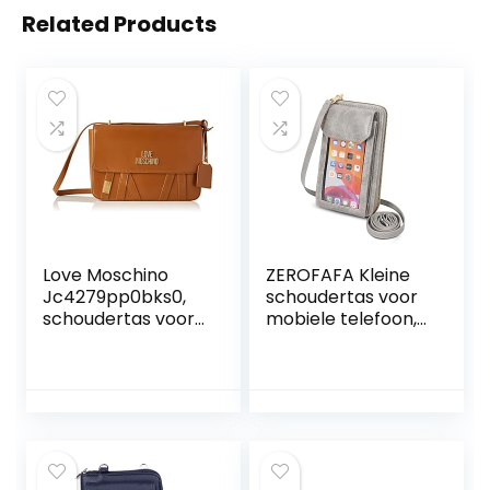
Related Products
Love Moschino
ZEROFAFA Kleine
Jc4279pp0bks0,
schoudertas voor
schoudertas voor
mobiele telefoon,
dames, normaal,
PU-leer,
Bruin,
touchscreen,
portemonnee,
crossbody,
mobiele
telefoontas met
kaartvakken en