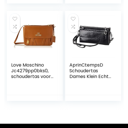
schouderriem,
crossbody,
passend voor
mobiele telefoon,
mobiele telefoon
paspoort met
tot 6.5 inch.
kaartvakken en
verstelbare
schouderriem
Love Moschino
AprinCtempsD
Jc4279pp0bks0,
Schoudertas
schoudertas voor
Dames Klein Echt
dames, normaal,
Leer Crossbodytas
Bruin,
Vroumen Lederen
Clutch Bag met
Polsbandje Lange
Portemonnee
Organisator
Elegant met Rits
Grote Capaciteit