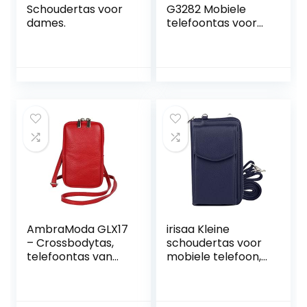
Schoudertas voor
G3282 Mobiele
dames.
telefoontas voor
dames,
multifunctionele
tas, schoudertas
van echt leer,
verstelbare
schouderriem,
mobiele telefoon
tot 6,8 inch, 12 x 19
cm
AmbraModa GLX17
irisaa Kleine
– Crossbodytas,
schoudertas voor
telefoontas van
mobiele telefoon,
echt leer met
portemonnee
afneembaar en
voor dames, RFID-
verstelbare
bescherming,