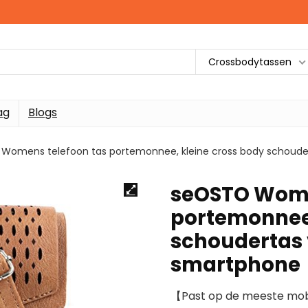
Crossbodytassen
ag
Blogs
Womens telefoon tas portemonnee, kleine cross body schoud
seOSTO Wome
portemonnee,
schoudertas
smartphone
【Past op de meeste mob