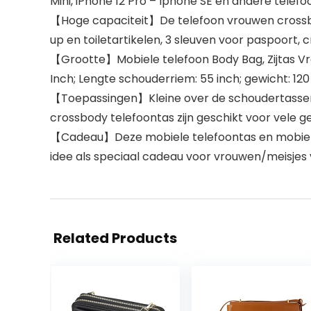
Mini, iPhone 12 Pro – Iphone SE en andere telef
【Hoge capaciteit】De telefoon vrouwen crossbod
up en toiletartikelen, 3 sleuven voor paspoort, c
【Grootte】Mobiele telefoon Body Bag, Zijtas Vro
Inch; Lengte schouderriem: 55 inch; gewicht: 120 
【Toepassingen】Kleine over de schoudertassen 
crossbody telefoontas zijn geschikt voor vele g
【Cadeau】Deze mobiele telefoontas en mobiele 
idee als speciaal cadeau voor vrouwen/meisjes v
Related Products