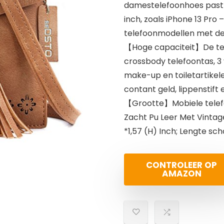
damestelefoonhoes past o
inch, zoals iPhone 13 Pro 
telefoonmodellen met de 
【Hoge capaciteit】De tel
crossbody telefoontas, 3
make-up en toiletartikele
contant geld, lippenstift 
【Grootte】Mobiele telefo
Zacht Pu Leer Met Vintage
*1,57 (H) Inch; Lengte sch
CONTROLEER OP
AMAZON