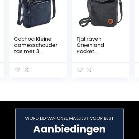
Cochoa Kleine
Fjällräven
damesschouder
Greenland
tas met 3
Pocket
ritssluitingen,
schoudertas,
van echt leer,
deep forest, Eén
reistas, handtas
maat,
Schoudertas
WORD LID VAN ONZE MAILLIJST VOOR BEST
Aanbiedingen