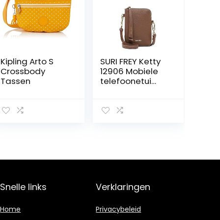
Kipling Arto S
SURI FREY Ketty
Crossbody
12906 Mobiele
Tassen
telefoonetui
voor dames,
effen, één maat
Snelle links
Verklaringen
Home
Privacybeleid