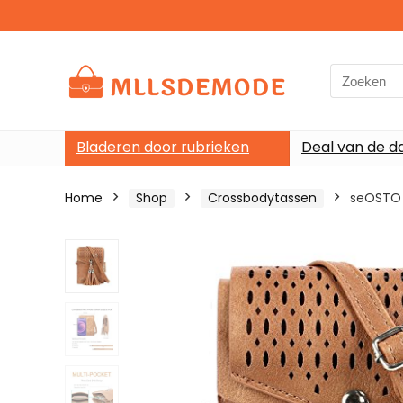
Search
for:
Bladeren door rubrieken
Deal van de d
Home
Shop
Crossbodytassen
seOSTO 