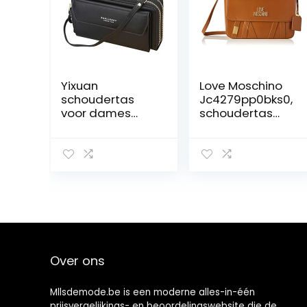
Yixuan
Love Moschino
schoudertas
Jc4279pp0bks0,
voor dames
schoudertas
voor mobiele
voor dames,
telefoon,
normaal, Bruin,
portemonnee
etc. met
ritssluiting,
kaartvakken, en
verstelbare
schouderriem
Over ons
Mllsdemode.be is een moderne alles-in-één
prijsvergelijkings- en beoordelingswebsite die de