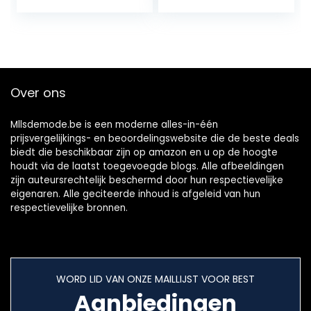
boodschappentas
Tas Voor School
katoen en linnen
Winkelen Werk
voering casual
College Casual
draagtas school
met 3 zakken
laptop draagtas
Over ons
voor werk school
winkelen college
casual
Mllsdemode.be is een moderne alles-in-één
prijsvergelijkings- en beoordelingswebsite die de beste deals
biedt die beschikbaar zijn op amazon en u op de hoogte
houdt via de laatst toegevoegde blogs. Alle afbeeldingen
zijn auteursrechtelijk beschermd door hun respectievelijke
eigenaren. Alle geciteerde inhoud is afgeleid van hun
respectievelijke bronnen.
WORD LID VAN ONZE MAILLIJST VOOR BEST
Aanbiedingen