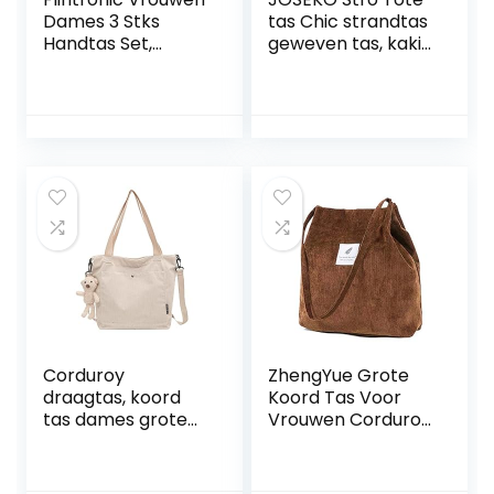
Dames 3 Stks
tas Chic strandtas
Handtas Set,
geweven tas, kaki,
Handvat Tas Totes
49cm/30cm x
Satchels
16cm x 34cm,
Crossbody
Totes
Schoudertassen
en Portemonnee
Clutch, dames PU
lederen handtas,
inclusief
portemonnee en
messenger bag
Corduroy
ZhengYue Grote
draagtas, koord
Koord Tas Voor
tas dames grote
Vrouwen Corduroy
capaciteit
Tote Bag Vrouwen
eenvoudige
Schouder
draagtas
Handtassen Totes