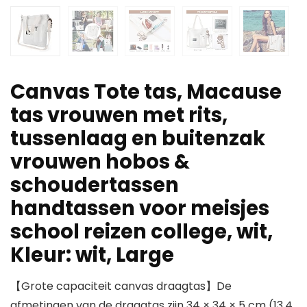
Canvas Tote tas, Macause
tas vrouwen met rits,
tussenlaag en buitenzak
vrouwen hobos &
schoudertassen
handtassen voor meisjes
school reizen college, wit,
Kleur: wit, Large
【Grote capaciteit canvas draagtas】De
afmetingen van de draagtas zijn 34 × 34 × 5 cm (13,4