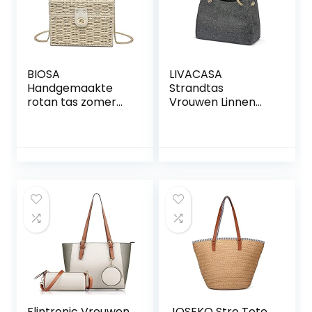
BIOSA
LIVACASA
Handgemaakte
Strandtas
rotan tas zomer
Vrouwen Linnen
stro schoudertas
voor Zomer Strand
handgeweven
Tote Bag Rits Voor
strand
Picknick Vakanties
schoudertas boho
Grote Strand Tas
mand vierkante
Casual Dames
doos handtas
Reizen Zomer
Vakantie
buitenshuis
Camping
Flintronic Vrouwen
JOSEKO Stro Tote