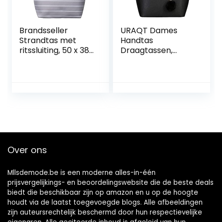
Brandsseller
URAQT Dames
Strandtas met
Handtas
ritssluiting, 50 x 38
Draagtassen,
x 15 cm,
Grote PU Lederen
schoudertas,
Schoudertas
boodschappentas,
Handtassen, 15,6
binnenzak
inch Lichtgewicht
Laptop Draagtas
met Ritsvak,
Zwarte Designer
Damestas voor
School, Werk, Reis
Over ons
Mllsdemode.be is een moderne alles-in-één
prijsvergelijkings- en beoordelingswebsite die de beste deals
biedt die beschikbaar zijn op amazon en u op de hoogte
houdt via de laatst toegevoegde blogs. Alle afbeeldingen
zijn auteursrechtelijk beschermd door hun respectievelijke