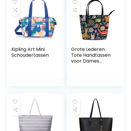
draagtas school
met 3 zakken
laptop draagtas
voor werk school
winkelen college
casual
Kipling Art Mini
Grote Lederen
Schoudertassen
Tote Handtassen
voor Dames
Bosdieren en
Planten Vrouwen
Multifunctionele
Schoudertassen
Meisjes Reizen
Winkelen Tassen,
Veelkleurig