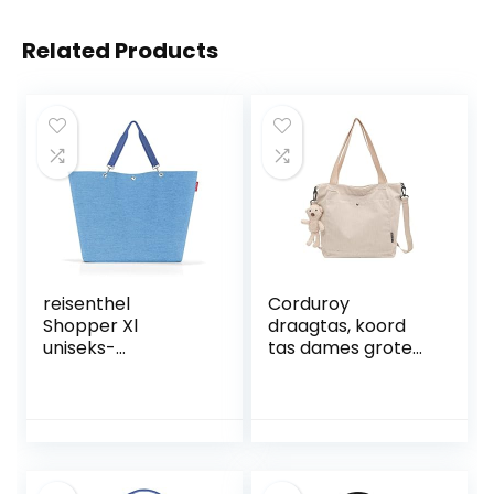
Related Products
reisenthel
Corduroy
Shopper Xl
draagtas, koord
uniseks-
tas dames grote
volwassene
capaciteit
boodschappentas
eenvoudige
xl azuurblauw
draagtas
boodschappentas
katoen en linnen
voering casual