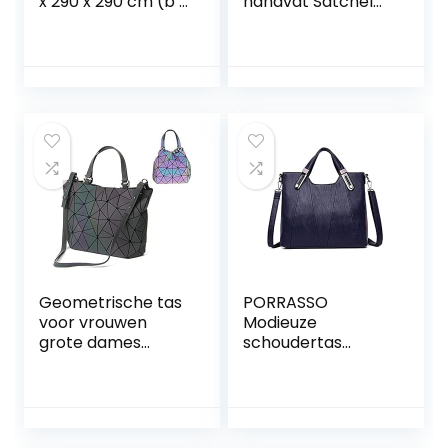
x 290 x 290 cm (b x
handvat Satchel
h x d)
Hobo PU lederen
schoudertas
handtas set grote
tas +
portemonnee +
schoudertas
Geometrische tas
PORRASSO
voor vrouwen
Modieuze
grote dames
schoudertas
schoudertas tas
dames handtas
tas hard rooster
dames
ontwerp
schoudertas PU
holografische top-
leer waterdicht
handvat zakken
hengseltas voor