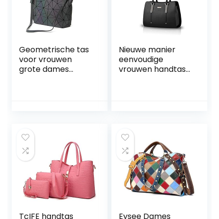
Geometrische tas
Nieuwe manier
voor vrouwen
eenvoudige
grote dames
vrouwen handtas
schoudertas tas
schoudertas groot,
tas hard rooster
zwart, Large
ontwerp
holografische top-
handvat zakken
TcIFE handtas
Eysee Dames