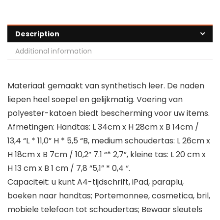
Description
Additional information
Materiaal: gemaakt van synthetisch leer. De naden
liepen heel soepel en gelijkmatig. Voering van
polyester-katoen biedt bescherming voor uw items.
Afmetingen: Handtas: L 34cm x H 28cm x B 14cm /
13,4 “L * 11,0” H * 5,5 “B, medium schoudertas: L 26cm x
H 18cm x B 7cm / 10,2” 7.1 “* 2,7”, kleine tas: L 20 cm x
H 13 cm x B 1 cm / 7,8 “5,1” * 0,4 “.
Capaciteit: u kunt A4-tijdschrift, iPad, paraplu,
boeken naar handtas; Portemonnee, cosmetica, bril,
mobiele telefoon tot schoudertas; Bewaar sleutels