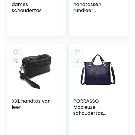
dames
handtassen
schoudertas
rundleer
tassen crossbody
schoudertas echt
satchel tas
leer 2022 NIEUW
handtassen voor
vrouwen
portemonnees
lichtgewicht
zakelijke werk
lichtgewicht
XXL handtas van
PORRASSO
leer
Modieuze
schoudertas
dames handtas
dames
schoudertas PU