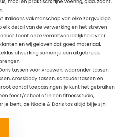
, mooi en praktisch; fijne voering, glad, zacht,
m.
 Italiaans vakmanschap van elke zorgvuldige
 elk detail van de verwerking en het streven
roduct toont onze verantwoordelijkheid voor
klanten en wij geloven dat goed materiaal,
teklas afwerking samen je een uitgebreide
brengen.
oris tassen voor vrouwen, waaronder tassen
sen, crossbody tassen, schoudertassen en
root aantal toepassingen, je kunt het gebruiken
een feest/school of in een fitnessstudio,
e bent, de Niocle & Doris tas altijd bij je zijn.