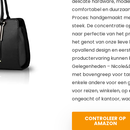
delicate hardware, modieus
comfortabel en duurzaa
Proces: handgemaakt met
steek. De concentratie op
naar perfectie van het p
het genot van onze lieve 
opvallend design en eers
productervaring kunnen 
Gelegenheden – Nicole&D
met bovengreep voor tas
enkele andere voor een g
voor reizen, winkelen, op 
ongeacht of kantoor, waar j
CONTROLEER OP
AMAZON