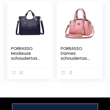
PORRASSO
PORRASSO
Modieuze
Dames
schoudertas
schoudertas
dames handtas
elegante
dames
schoudertas
schoudertas PU
waterdicht PU
leer waterdicht
lederen tas
hengseltas voor
handtas dames
werk reizen
messenger bag
dagelijks
voor werk
gebruik
dagelijks
gebruik