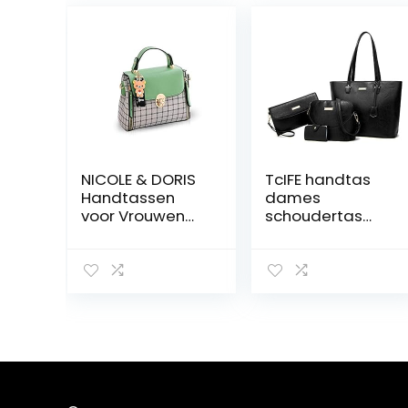
NICOLE & DORIS
TcIFE handtas
Handtassen
dames
voor Vrouwen
schoudertas
Mooie Flap
tassen
Handtas voor
crossbody
Meisjes top-
satchel tas
Handgrepen
handtassen
Rooster
voor vrouwen
Schoudertassen
portemonnees
lichtgewicht
zakelijke werk
lichtgewicht 2
set