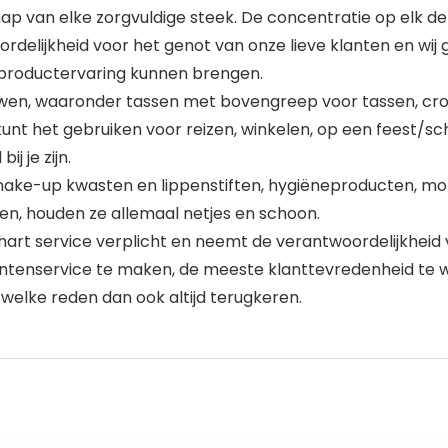
 van elke zorgvuldige steek. De concentratie op elk det
delijkheid voor het genot van onze lieve klanten en wij 
 productervaring kunnen brengen.
wen, waaronder tassen met bovengreep voor tassen, cro
unt het gebruiken voor reizen, winkelen, op een feest/sch
ij je zijn.
ake-up kwasten en lippenstiften, hygiëneproducten, mob
n, houden ze allemaal netjes en schoon.
 hart service verplicht en neemt de verantwoordelijkheid v
ntenservice te maken, de meeste klanttevredenheid te wi
elke reden dan ook altijd terugkeren.