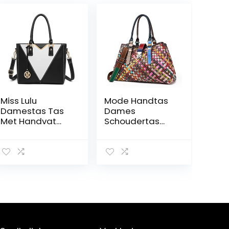
Miss Lulu
Mode Handtas
Damestas Tas
Dames
Met Handvat
Schoudertas
Bovenaan
Leren tas met
Schoudertas
handvat
Handtas
Vrouwen Voor
Werkende
Vakantieganger
s