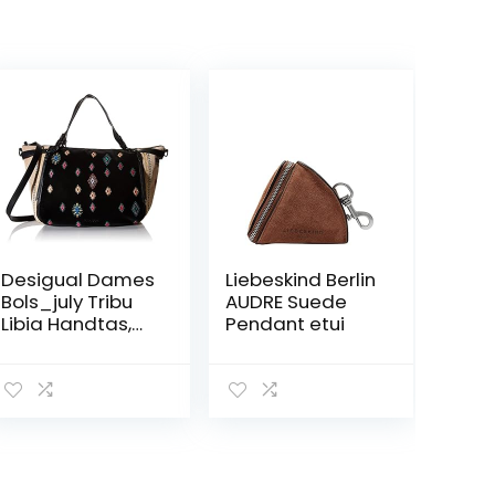
Desigual Dames
Liebeskind Berlin
Bols_july Tribu
AUDRE Suede
Libia Handtas,
Pendant etui
zwart,
eenheidsmaat
EU, zwart, One
Size