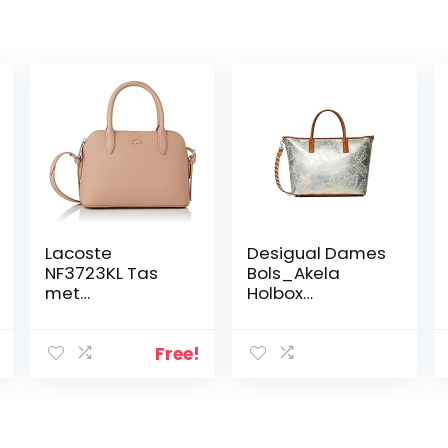
Lacoste
Desigual Dames
NF3723KL Tas
Bols_Akela
met
Holbox
draaggreep
hengseltas
aan de
zilver (Plateado)
bovenkant voor
Free!
dames