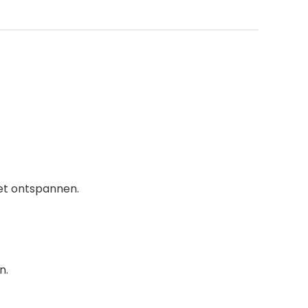
 het ontspannen.
n.