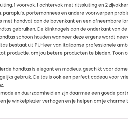
iting, 1 voorvak, 1 achtervak met ritssluiting en 2 zijvak
ica, paraplu’s, portemonnees en andere voorwerpen prob
tas met handvat aan de bovenkant en een afneembare lan
handtas gebruiken. De klinknagels aan de onderkant van d
handtas schoon houden wanneer deze ergens wordt neer
s bestaat uit PU-leer van Italiaanse professionele amba
tot productie, om jou betere producten te bieden. Toon op
rde handtas is elegant en modieus, geschikt voor dames o
gelijks gebruik. De tas is ook een perfect cadeau voor vr
z.
e en duurzaamheid en zijn daarmee een goede partner 
en je winkelplezier verhogen en je helpen om je charme 