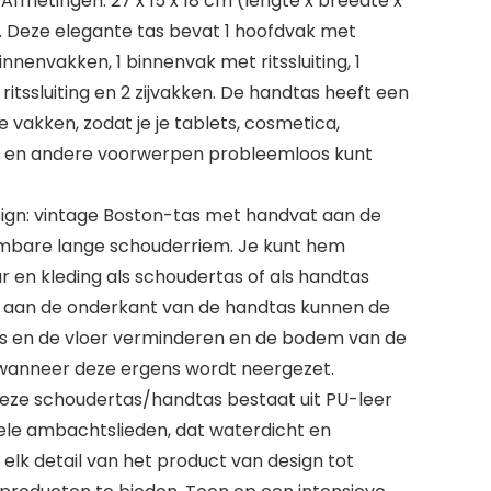
Afmetingen: 27 x 15 x 18 cm (lengte x breedte x
g. Deze elegante tas bevat 1 hoofdvak met
binnenvakken, 1 binnenvak met ritssluiting, 1
ritssluiting en 2 zijvakken. De handtas heeft een
vakken, zodat je je tablets, cosmetica,
s en andere voorwerpen probleemloos kunt
sign: vintage Boston-tas met handvat aan de
mbare lange schouderriem. Je kunt hem
ur en kleding als schoudertas of als handtas
s aan de onderkant van de handtas kunnen de
as en de vloer verminderen en de bodem van de
wanneer deze ergens wordt neergezet.
eze schoudertas/handtas bestaat uit PU-leer
nele ambachtslieden, dat waterdicht en
 elk detail van het product van design tot