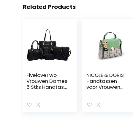
Related Products
FiveloveTwo
NICOLE & DORIS
Vrouwen Dames
Handtassen
6 Stks Handtas
voor Vrouwen
Set Hobo Top
Mooie Flap
Handvat Tas
Handtas voor
Totes Tassen
Meisjes top-
Crossbody
Handgrepen
Schoudertassen
Rooster
en Portemonnee
Schoudertassen
Koppeling