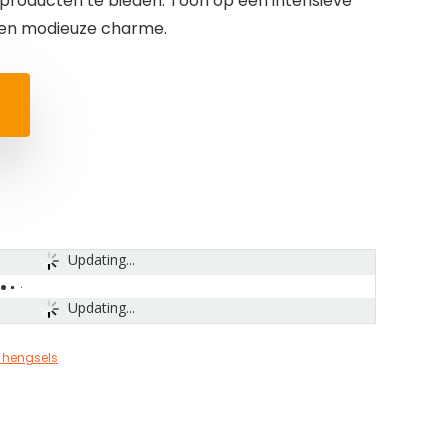
 producten te bieden. Toon op een intensieve
igen modieuze charme.
Updating...
Updating...
 hengsels