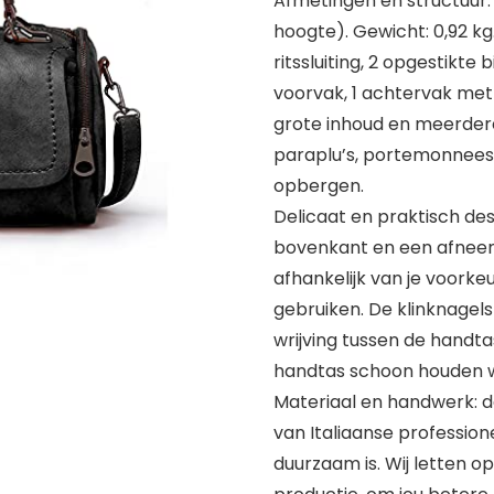
Afmetingen en structuur: 
hoogte). Gewicht: 0,92 k
ritssluiting, 2 opgestikte 
voorvak, 1 achtervak met 
grote inhoud en meerdere 
paraplu’s, portemonnee
opbergen.
Delicaat en praktisch de
bovenkant en een afnee
afhankelijk van je voorke
gebruiken. De klinknagel
wrijving tussen de handt
handtas schoon houden 
Materiaal en handwerk: d
van Italiaanse professio
duurzaam is. Wij letten op