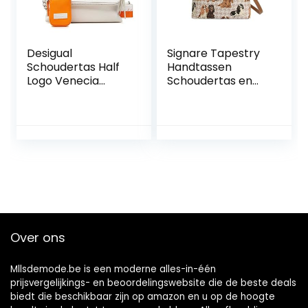
5/6/7/8/X Plus
Desigual
Signare Tapestry
Schoudertas Half
Handtassen
Logo Venecia
Schoudertas en
22SAXPAF, wit
Crossbody Tassen
voor Vrouwen met
Dierlijke
Ontwerpen
Over ons
Mllsdemode.be is een moderne alles-in-één
prijsvergelijkings- en beoordelingswebsite die de beste deals
biedt die beschikbaar zijn op amazon en u op de hoogte