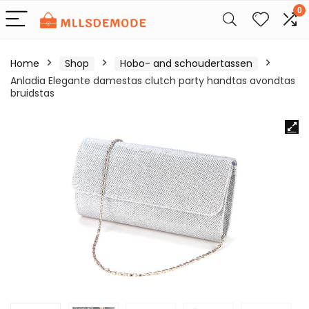
0
Home
Shop
Hobo- and schoudertassen
Anladia Elegante damestas clutch party handtas avondtas
bruidstas