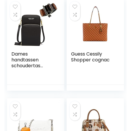
maten
Dames
Guess Cessily
handtassen
Shopper cognac
schoudertas
dames mobiele
telefoontas
schoudertas
kunstleer
schoudertas 3
ritssluitingen tas
met veel vakken
kaartenvak
portemonnee
portemonnee
voor iPhone