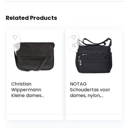
Related Products
Christian
NOTAG
Wippermann
Schoudertas voor
Kleine dames
dames, nylon,
handtas
lichtgewicht,
schoudertas tas
waterdicht,
party bal disco
meerdere zakken,
19x14x3 cm
schoudertas met
ritssluiting, 2