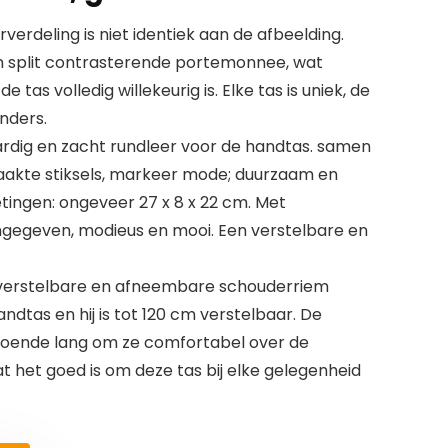
rdeling is niet identiek aan de afbeelding.
 split contrasterende portemonnee, wat
 tas volledig willekeurig is. Elke tas is uniek, de
anders.
ig en zacht rundleer voor de handtas. samen
kte stiksels, markeer mode; duurzaam en
metingen: ongeveer 27 x 8 x 22 cm. Met
egeven, modieus en mooi. Een verstelbare en
erstelbare en afneembare schouderriem
dtas en hij is tot 120 cm verstelbaar. De
doende lang om ze comfortabel over de
t het goed is om deze tas bij elke gelegenheid