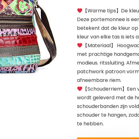
【Warme tips】De kleurve
Deze portemonnee is een
betekent dat de kleur op de
kleur van elke tas is iets 
【Materiaal】 Hoogwaard
met prachtige handgemaa
modieus. ritssluiting. Af
patchwork patroon vormg
afneembare riem.
【Schouderriem】Een v
wordt geleverd met de han
schouderbanden zijn vol
schouder te hangen, zoda
te hebben.