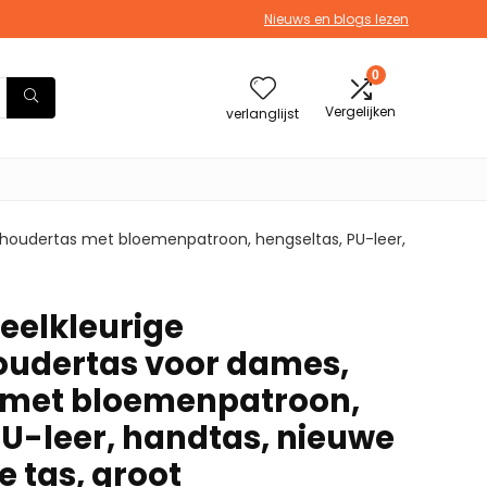
Nieuws en blogs lezen
0
Vergelijken
verlanglijst
oudertas met bloemenpatroon, hengseltas, PU-leer,
eelkleurige
udertas voor dames,
 met bloemenpatroon,
PU-leer, handtas, nieuwe
 tas, groot