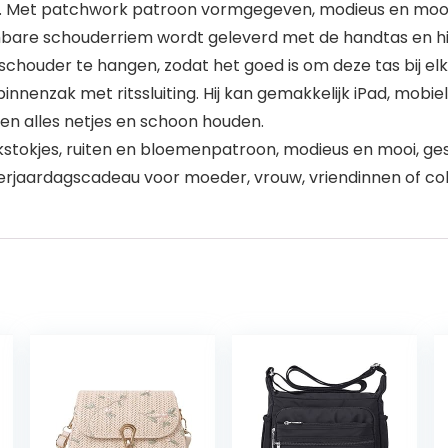
2 cm. Met patchwork patroon vormgegeven, modieus en moo
re schouderriem wordt geleverd met de handtas en hij 
schouder te hangen, zodat het goed is om deze tas bij el
 binnenzak met ritssluiting. Hij kan gemakkelijk iPad, mob
en alles netjes en schoon houden.
jes, ruiten en bloemenpatroon, modieus en mooi, gesch
verjaardagscadeau voor moeder, vrouw, vriendinnen of col