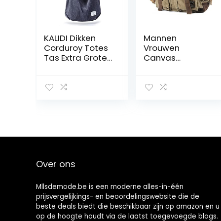
KALIDI Dikken
Mannen
Corduroy Totes
Vrouwen
Tas Extra Grote
Canvas
Capaciteit
Schoudertas
Handtassen
Mannen
Schoudertassen
Schoudertas
met Rits Koord
Schooltas
Tote Tas voor
Vrouwen Dames
Meisjes Casual
Winkeltas voor
Werk School
College
Over ons
Dagelijks
Gebruik
Mllsdemode.be is een moderne alles-in-één
prijsvergelijkings- en beoordelingswebsite die de
beste deals biedt die beschikbaar zijn op amazon en u
op de hoogte houdt via de laatst toegevoegde blogs.