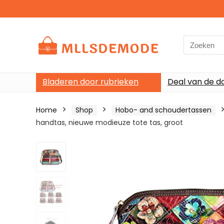
Search
for:
Bladeren door rubrieken
Deal van de d
Home
Shop
Hobo- and schoudertassen
handtas, nieuwe modieuze tote tas, groot