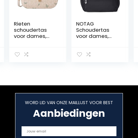
Rieten
NOTAG
schoudertas
Schoudertas
voor dames,
voor dames,
stro, clutch,
nylon,
strandtas,
lichtgewicht,
zomer, kant,
waterdicht,
bloemen,
meerdere
crossbody,
zakken,
handtassen,
schoudertas
rotan dames
met ritssluiting,
schoudertas
2 maten
WORD LID VAN ONZE MAILLIJST VOOR BEST
Aanbiedingen