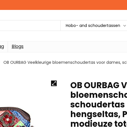
Hobo- and schoudertassen
ag
Blogs
OB OURBAG Veelkleurige bloemenschoudertas voor dames, sch
OB OURBAG V
bloemenscho
schoudertas
hengseltas, 
modieuze tote