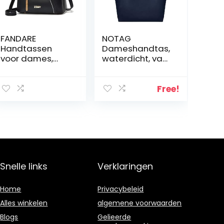
FANDARE
NOTAG
Handtassen
Dameshandtas,
voor dames,
waterdicht, van
tote tas,
nylon,
schoudertas,
schoudertas,
waterdichte
reistas,
Free!
schoudertas,
strandtas,
draagtas, PU-
shopper
leer,
hengseltassen
met kwast, voor
werk, school,
shopper, reizen
Snelle links
Verklaringen
Home
Privacybeleid
Alles winkelen
algemene voorwaarden
Blogs
Gelieerde