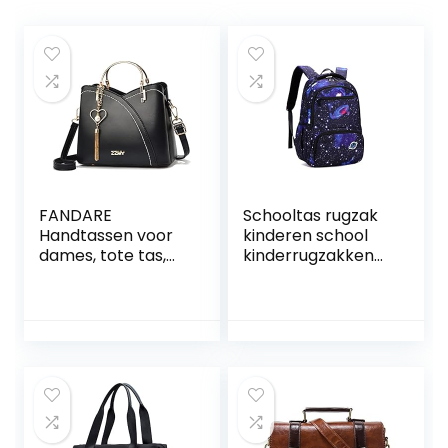
FANDARE
Schooltas rugzak
Handtassen voor
kinderen school
dames, tote tas,
kinderrugzakken
schoudertas,
schooltas jongens
waterdichte
meisjes tieners
schoudertas,
schoolrugzak
draagtas, PU-leer,
basisschool Galaxy
hengseltassen
met kwast, voor
werk, school,
shopper, reizen