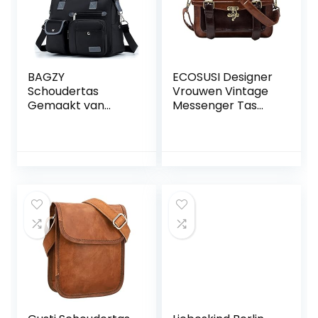
BAGZY
ECOSUSI Designer
Schoudertas
Vrouwen Vintage
Gemaakt van
Messenger Tas
Nylon Dames
Tas Portemonnee
Schoudertas Top-
Handvat Elegante
Handtas Dames
Meisjes Werktas
Dagelijks Casual
Schooltas Tas
Messenger Bag
voor Reizen
Winkelen Werk