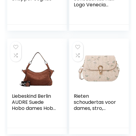
Logo Venecia
22SAXPAF, wit
Liebeskind Berlin
Rieten
AUDRE Suede
schoudertas voor
Hobo dames Hobo
dames, stro,
Medium.
clutch, strandtas,
zomer, kant,
bloemen,
crossbody,