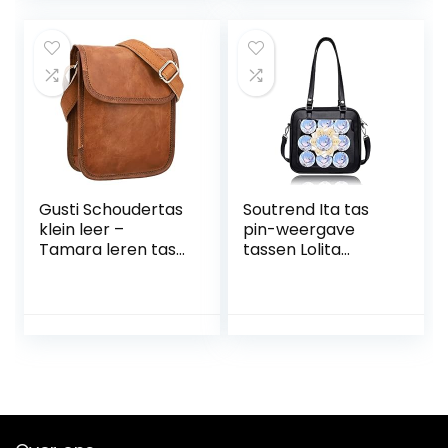
handtassen, rotan
dames
schoudertas
Gusti Schoudertas
Soutrend Ita tas
klein leer –
pin-weergave
Tamara leren tas
tassen Lolita
handtas
Anime Cosplay
schoudertas
schoudertas
vintage bruin
handtas rugzak
dames leer
met inleg