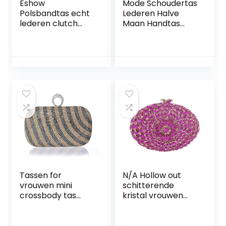
Eshow
Mode Schoudertas
Polsbandtas echt
Lederen Halve
lederen clutch
Maan Handtas
tassen voor
Wilde Mini
mannen
Onderarm
polsbandje
Draagtas Voor
ritssluiting 7,9 inch
Feest, Avond,
zwart
Winkelen,
Reizen,zwart,One
Size
Tassen for
N/A Hollow out
vrouwen mini
schitterende
crossbody tas
kristal vrouwen
feest bruiloft
avondtassen
banket avondtas
harde case dames
tas portemonnee,
feestkoppeling