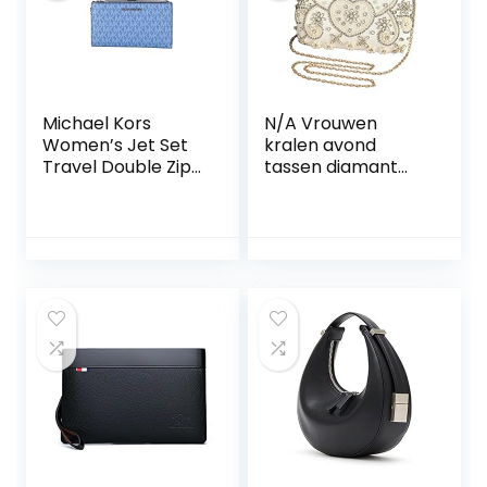
Michael Kors
N/A Vrouwen
Women’s Jet Set
kralen avond
Travel Double Zip
tassen diamant
Wristlet Admiral
bruiloft diner
Silver
portefeuilles met
ketting partij
schoudertassen
ketting mini
portemonnee
drop (Color : Silver,
Size : One size)