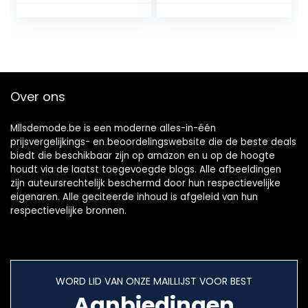
glamoureuze
bruiloft handtas
strass ‘s avonds
(Color : A, Size :
koppelingsportemi
One size)
nas handtas
(Color : Grey)
Over ons
Mllsdemode.be is een moderne alles-in-één
prijsvergelijkings- en beoordelingswebsite die de beste deals
biedt die beschikbaar zijn op amazon en u op de hoogte
houdt via de laatst toegevoegde blogs. Alle afbeeldingen
zijn auteursrechtelijk beschermd door hun respectievelijke
eigenaren. Alle geciteerde inhoud is afgeleid van hun
respectievelijke bronnen.
WORD LID VAN ONZE MAILLIJST VOOR BEST
Aanbiedingen