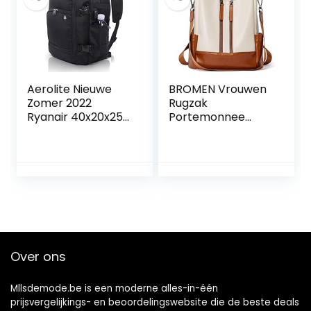
handtas worden
gevouwen om te
winkelen
Aerolite Nieuwe
BROMEN Vrouwen
Zomer 2022
Rugzak
Ryanair 40x20x25
Portemonnee
Maximale Grootte
Lederen Anti-
Handbagage
diefstal Reizen
Handtas Rugzak
Rugzak Mode
Schoudertas
Schouder Handtas
Reistas Vliegtas
Handtas Onder
Stoel Flight Bag
Lichtgewicht 5
JAAR GARANTIE
Over ons
Mllsdemode.be is een moderne alles-in-één
prijsvergelijkings- en beoordelingswebsite die de beste deals