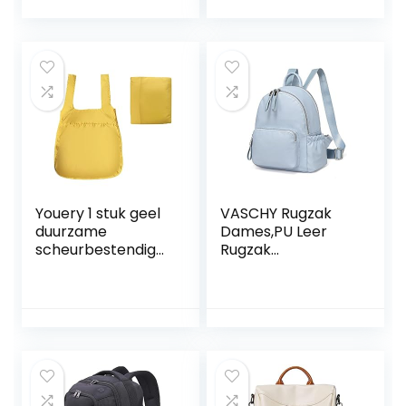
diefstal Rugzak
Antidiefstal
Oxford Doek Grote
Multifunctionele
Capaciteit Rugzak
Mode Winkelen
Schoudertas
School Dagelijks
Meisjes
Youery 1 stuk geel
VASCHY Rugzak
duurzame
Dames,PU Leer
scheurbestendige
Rugzak
draagbare
Rugzaktassen
rugzak,Opvouwbar
Mode Rugzakken
e rugzak,Kan in
Crossbody Tassen
boeken
Leren Schoudertas
tijdschriften
Meisje voor Werk
laptops enz.
Vrouwen
worden geladen
Schooltas
kan ook in een