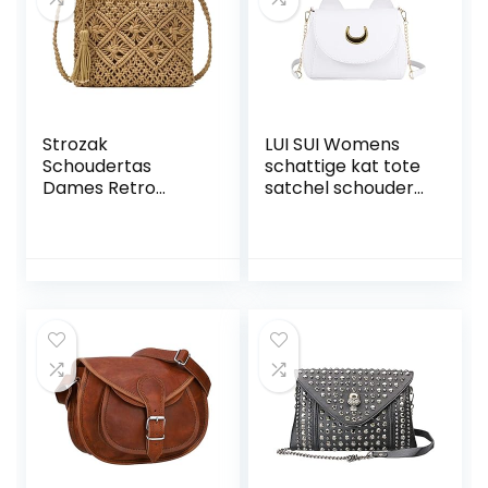
Strozak
LUI SUI Womens
Schoudertas
schattige kat tote
Dames Retro
satchel schouder
strandtas Kleine
Crossbody
schoudertas van
handtas top
stro met
handvat stijlvolle
schoudertas met
tassen
kwastjes Zomer
portemonnees
portemonnee
Vrouwen Mand tas
Plastic tas Voor
werk reizen
buiten,Bruin