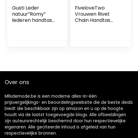
Gusti Leder
FiveloveTwo
natuur”Romy”
Vrouwen Rivet
lederen handtas
Chain Handtas
Cross Body
Handtas Koppeling
schoudertas
Kleine PU Lederen
alledaagse tas
Satchel Schouder
stad feest
Tote Top-handvat
weekend festival
Tas Zwart
tas, Zwart, Eén
maat
Over ons
Mllsdemode.be is een moderne alles-in-één
prijsvergelijkings- en beoordelingswebsite die de beste deals
biedt die beschikbaar zijn op amazon en u op de hoogte
houdt via de laatst toegevoegde blogs. Alle afbeeldingen
zijn auteursrechtelijk beschermd door hun respectievelijke
eigenaren. Alle geciteerde inhoud is afgeleid van hun
respectievelijke bronnen.