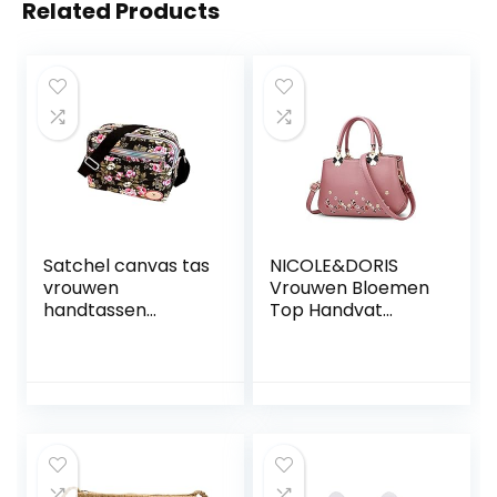
Related Products
Satchel canvas tas
NICOLE&DORIS
vrouwen
Vrouwen Bloemen
handtassen
Top Handvat
schoudertas
Handtassen
bloemenprint
Schoudertas
casual reis
Crossbody Tas
portemonnee
Dames Satchel PU
cosmetische
Leer
crossbody tas
zomer strandtas