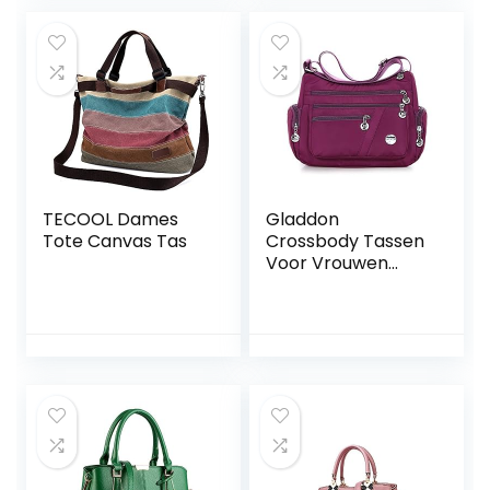
TECOOL Dames
Gladdon
Tote Canvas Tas
Crossbody Tassen
Voor Vrouwen
Casual
Handtassen &
Schoudertassen
Nylon Draagtas
Lichtgewicht
Waterdichte
Messenger Bag
Anti Diefstal Tas