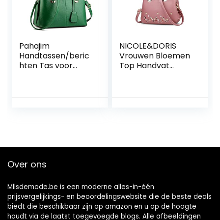
Pahajim
NICOLE&DORIS
Handtassen/beric
Vrouwen Bloemen
hten Tas voor
Top Handvat
Vrouwen Vintage
Handtassen
Design Tas Grote
Schoudertas
Ruimte Handvat
Crossbody Tas
Satchel
Dames Satchel PU
Afneembare
Leer
Crossbody Strap
Met Zachte
Tasriem
Over ons
Mllsdemode.be is een moderne alles-in-één
prijsvergelijkings- en beoordelingswebsite die de beste deals
biedt die beschikbaar zijn op amazon en u op de hoogte
houdt via de laatst toegevoegde blogs. Alle afbeeldingen