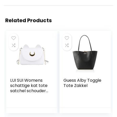
Related Products
LUI SUI Womens
Guess Alby Toggle
schattige kat tote
Tote Zakkel
satchel schouder
Crossbody
handtas top
handvat stijlvolle
tassen
portemonnees