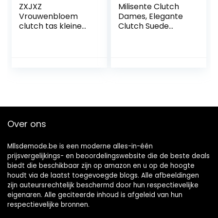
ZXJXZ
Milisente Clutch
Vrouwenbloem
Dames, Elegante
clutch tas kleine
Clutch Suede
bruiloft envelop
Leder Envelop
koppeling tassen
crossbody
elegante partij
klassieker
prom
avondtassen
portemonnee
handtas rose
bloemen
geplooide satijnen
klep koppeling tas,
Over ons
wit
Mllsdemode.be is een moderne alles-in-één
prijsvergelijkings- en beoordelingswebsite die de beste deals
biedt die beschikbaar zijn op amazon en u op de hoogte
houdt via de laatst toegevoegde blogs. Alle afbeeldingen
zijn auteursrechtelijk beschermd door hun respectievelijke
eigenaren. Alle geciteerde inhoud is afgeleid van hun
respectievelijke bronnen.