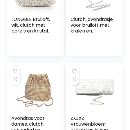
LONGBLE Bruiloft,
Clutch, avondtasje
wit, clutch met
voor bruiloft met
parels en kristal,
kralen en
kleine
parelketting,
dameshandtas,
bruiloft handtasjes,
avondtas,
kleine crossbody
bruidstas,
schoudertas met
kettingtas,
ketting, voor
schoudertassen
vrouwen en dames
voor feest,
theatertas,
cadeau voor jou,
elegant
Avondtas voor
ZXJXZ
dames, clutch,
Vrouwenbloem
schoudertas,
clutch tas kleine