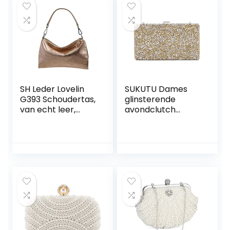
SH Leder Lovelin
SUKUTU Dames
G393 Schoudertas,
glinsterende
van echt leer,
avondclutch
middelgrote
envelop strass
schoudertas,
avond handtas
avondtas, clutch,
ketting
crossbody tas,
schoudertas
messenger
bruiloft
handtas met
portemonnees
ritssluiting, 33 x 20
cm