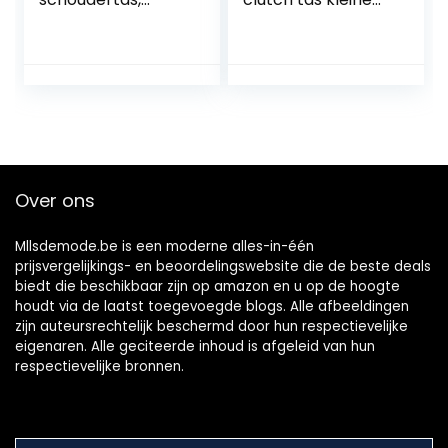
kleine pailletten,
bruiloft envelop
handtas,
koppeling tassen
kettingtas voor
elegante partij
bruiloft, party,
prom
disco
portemonnee
handtas rose
bloemen
geplooide satijnen
klep koppeling tas,
Over ons
wit
Mllsdemode.be is een moderne alles-in-één
prijsvergelijkings- en beoordelingswebsite die de beste deals
biedt die beschikbaar zijn op amazon en u op de hoogte
houdt via de laatst toegevoegde blogs. Alle afbeeldingen
zijn auteursrechtelijk beschermd door hun respectievelijke
eigenaren. Alle geciteerde inhoud is afgeleid van hun
respectievelijke bronnen.