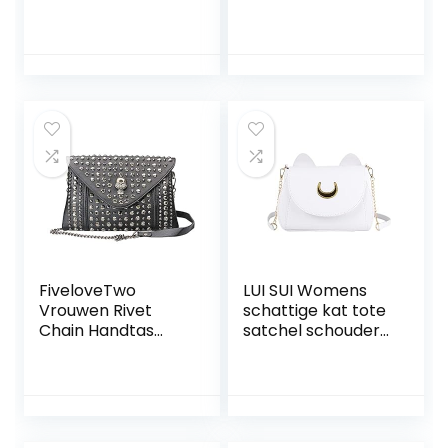
Handtassen
Schoudertas
Crossbody Tas
Dames Satchel PU
Leer
FiveloveTwo
LUI SUI Womens
Vrouwen Rivet
schattige kat tote
Chain Handtas
satchel schouder
Handtas Koppeling
Crossbody
Kleine PU Lederen
handtas top
Satchel Schouder
handvat stijlvolle
Tote Top-handvat
tassen
Tas Zwart
portemonnees