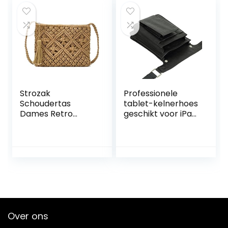
Strozak
Professionele
Schoudertas
tablet-kelnerhoes
Dames Retro
geschikt voor iPad
strandtas Kleine
Mini tot 8 inch &
schoudertas van
kelnerportefeuille
stro met
rundleer zwart
schoudertas met
kwastjes Zomer
portemonnee
Vrouwen Mand tas
Plastic tas Voor
werk reizen
Over ons
buiten,Bruin