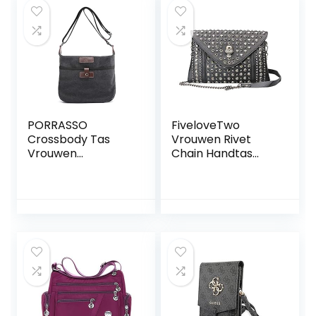
PORRASSO
FiveloveTwo
Crossbody Tas
Vrouwen Rivet
Vrouwen
Chain Handtas
Schoudertas
Handtas Koppeling
Casual Multi-
Kleine PU Lederen
pocket Messenger
Satchel Schouder
Bag
Tote Top-handvat
Tas Zwart