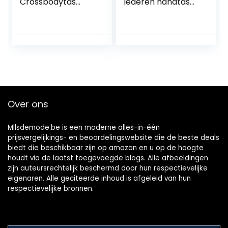
Crossbodytas
lederen handtas
Gewatteerd –
Cross Body
Handtas Satchel
schoudertas
PU Leer – Flap
alledaagse tas
Schoudertas
stad feest
Crossover Bag –
weekend festival
Messengertas
tas, Zwart, Eén
Citytas Hengseltas
maat
– Ketting Tassen –
Elegant Mode –
Over ons
Zwart
Mllsdemode.be is een moderne alles-in-één
prijsvergelijkings- en beoordelingswebsite die de beste deals
biedt die beschikbaar zijn op amazon en u op de hoogte
houdt via de laatst toegevoegde blogs. Alle afbeeldingen
zijn auteursrechtelijk beschermd door hun respectievelijke
eigenaren. Alle geciteerde inhoud is afgeleid van hun
respectievelijke bronnen.