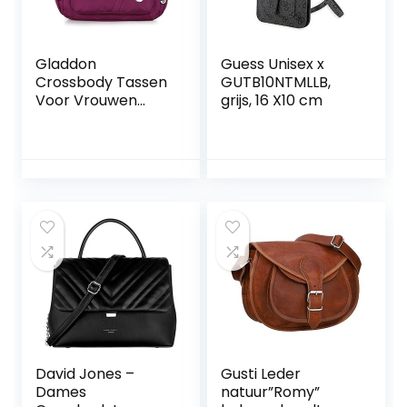
Gladdon
Guess Unisex x
Crossbody Tassen
GUTB10NTMLLB,
Voor Vrouwen
grijs, 16 X10 cm
Casual
Handtassen &
Schoudertassen
Nylon Draagtas
Lichtgewicht
Waterdichte
Messenger Bag
Anti Diefstal Tas
David Jones –
Gusti Leder
Dames
natuur”Romy”