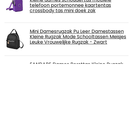
telefoon portemonnee kaartentas
crossbody tas mini doek zak
Mini Damesrugzak Pu Leer Damestassen
Kleine Rugzak Mode Schooltassen Meisjes
Leuke Vrouwelijke Rugzak - Zwart
FANDARE Dames Borsttas Kleine Rugzak
met Oortelefoongat Schoudertas Meisje
Sling Bag Multifunctioneel Crossbody voor
Reizen Wandelen Sport Dagrugzak
Duurzaam Polyester Zwart
NOTAG Schoudertas voor dames, nylon,
lichtgewicht, waterdicht, meerdere
zakken, schoudertas met ritssluiting, 2
maten