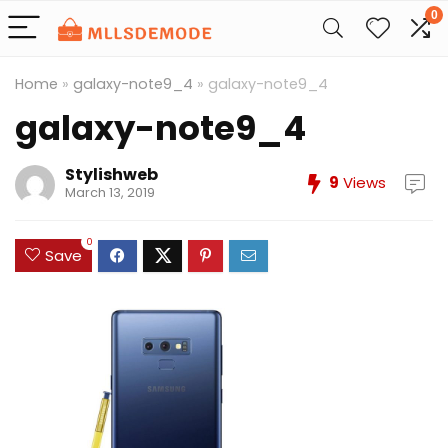
0
Home
»
galaxy-note9_4
»
galaxy-note9_4
galaxy-note9_4
Stylishweb
9
Views
March 13, 2019
0
Save