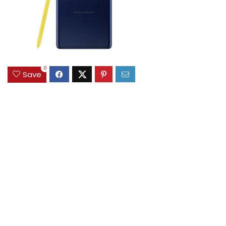
0
Save