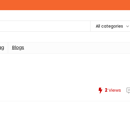
All categories
ag
Blogs
2
Views