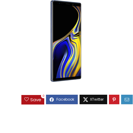
0
Save