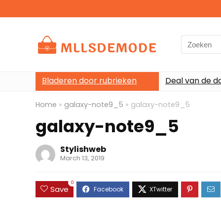
Search
for:
Bladeren door rubrieken
Deal van de d
Home
»
galaxy-note9_5
»
galaxy-note9_5
galaxy-note9_5
Stylishweb
March 13, 2019
0
Save