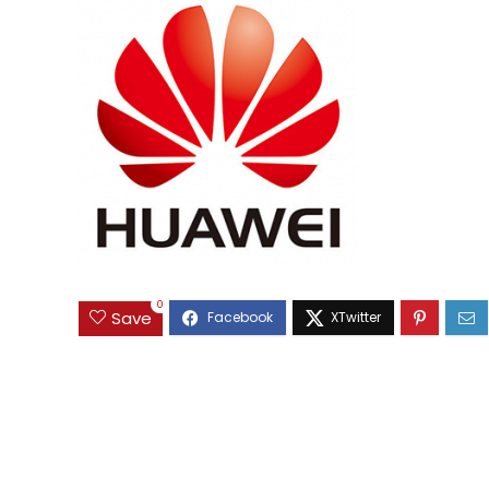
0
Save