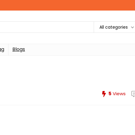
All categories
ag
Blogs
5
Views