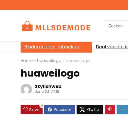
Search
for:
Bladeren door rubrieken
Deal van de d
Home
»
huaweilogo
»
huaweilogo
huaweilogo
Stylishweb
June 23, 2019
0
Save