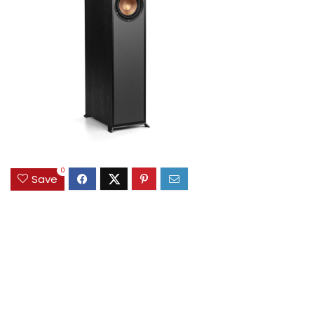
0
Save