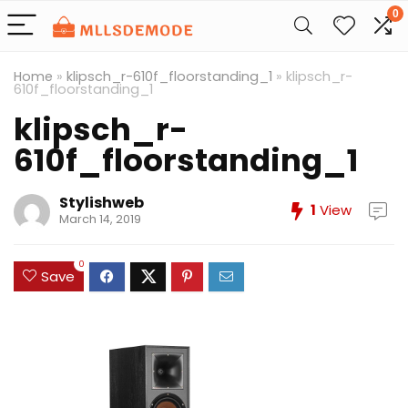
0
Home
»
klipsch_r-610f_floorstanding_1
»
klipsch_r-
610f_floorstanding_1
klipsch_r-
610f_floorstanding_1
Stylishweb
1
View
March 14, 2019
0
Save