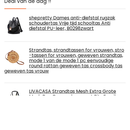
Deal van de dag !!
shepretty Dames anti-diefstal rugzak
schoudertas Vrije tijd schooltas Anti
diefstal PU-leer, B0298zwart
Strandtas, strandtassen for vrouwen, stro
-tassen for vrouwen, geweven strandtas,
mode 1 van de mode 1 pc eenvoudige
round rattan geweven tas crossbody tas
geweven tas vrouw
LIVACASA Strandtas Mesh Extra Grote
Mesh Bag Opvouwbaar met Rits Family
Shopper Veelzijdigheid Schoudertas Mesh
Bag Zachte Draagtas Picknicktas voor
Zand Speelgoed Winkelen