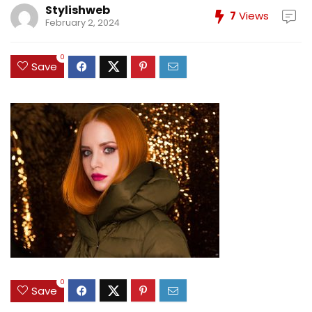
Stylishweb
7
Views
February 2, 2024
0
Save
0
Save