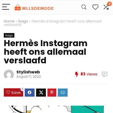
0
Home
»
bags
»
Hermès Instagram heeft ons allemaal
verslaafd
bags
Hermès Instagram
heeft ons allemaal
verslaafd
Stylishweb
83
Views
August 17, 2022
0
Save