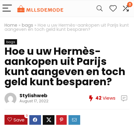
0
Home
»
bags
»
Hoe u uw Hermès-aankopen uit Parijs kunt
aangeven en toch geld kunt besparen?
bags
Hoe u uw Hermès-
aankopen uit Parijs
kunt aangeven en toch
geld kunt besparen?
Stylishweb
42
Views
August 17, 2022
0
Save