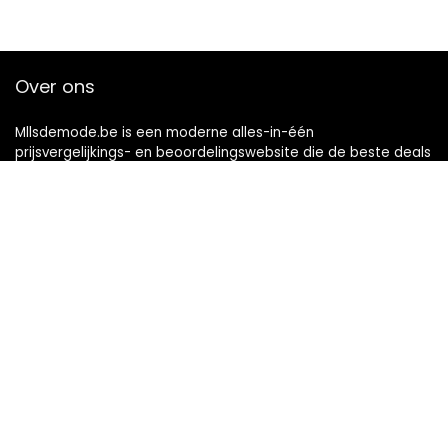
Over ons
Mllsdemode.be is een moderne alles-in-één
prijsvergelijkings- en beoordelingswebsite die de beste deals
biedt die beschikbaar zijn op amazon en u op de hoogte
houdt via de laatst toegevoegde blogs. Alle afbeeldingen
zijn auteursrechtelijk beschermd door hun respectievelijke
eigenaren. Alle geciteerde inhoud is afgeleid van hun
respectievelijke bronnen.
WORD LID VAN ONZE MAILLIJST VOOR BEST
Aanbiedingen