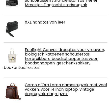
Schooltassen Anti-diefstal Tas Tiener
Mmeisjes Dagtocht stadsrugzak
XXL handtas van leer
EcoRight Canvas draagtas voor vrouwen,
biologisch katoenen schoudertas,
herbruikbare boodschappentas voor
boodschappen, geschenkzakken,
boekentas, reistas
Corno d´Oro Leren damesrugzak met veel
vakken, voor 14 inch laptop, vintage
dagrugzak, dagrugzak