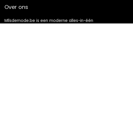
Over ons
Mllsdemode.be is een moderne alles-in-één
prijsvergelijkings- en beoordelingswebsite die de beste deals
biedt die beschikbaar zijn op amazon en u op de hoogte
houdt via de laatst toegevoegde blogs. Alle afbeeldingen
zijn auteursrechtelijk beschermd door hun respectievelijke
eigenaren. Alle geciteerde inhoud is afgeleid van hun
respectievelijke bronnen.
WORD LID VAN ONZE MAILLIJST VOOR BEST
Aanbiedingen