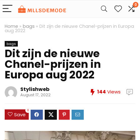
0
Home
»
bags
»
Dit zijn de nieuwe Chanel-prijzen in Europa
aug 2022
bags
Dit zijn de nieuwe
Chanel-prijzen in
Europa aug 2022
Stylishweb
144
Views
August 17, 2022
0
Save